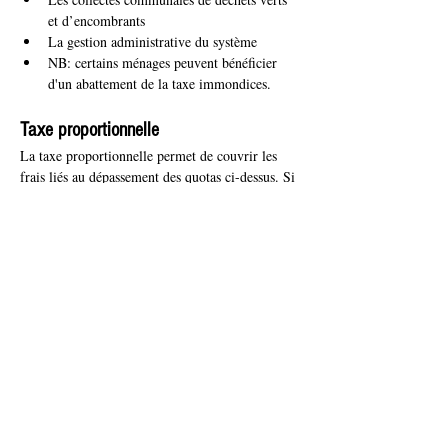
et d’encombrants
La gestion administrative du système
NB: certains ménages peuvent bénéficier 
d'un abattement de la taxe immondices.
Taxe proportionnelle
La taxe proportionnelle permet de couvrir les 
frais liés au dépassement des quotas ci-dessus. Si 
un ménage dépasse la quantité de déchets et le 
nombre de levées compris dans le forfait, une 
facture complémentaire lui sera adressée.
Le montant de la taxe proportionnelle est fixée 
selon les modalités suivantes :
0,34€/ kg de déchets supplémentaire
2,50€/ levée supplémentaire
Cas de dérogation
Pour certaines situations particulières une 
dérogation à l’utilisation des conteneurs à puce 
peut être octroyée par le Collège communal. Les 