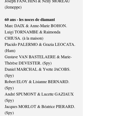
Joseph FANCHINI & Nelly MOREAU 
(Jemeppe)
60 ans - les noces de diamant
Marc DAIX & Anne-Marie BOHON.
Luigi TORNAMBE & Raimonda 
CHIUSA. (à la maison)
Placido PALERMO & Grazia LEOCATA. 
(Ham)
Gustave VAN BASTELAERE & Marie-
Thérèse DEVESTER. (Spy)
Daniel MARCHAL & Yvette JACOBS. 
(Spy)
Robert ELOY & Lisianne BERNARD. 
(Spy)
André SPUMONT & Lucette GAZIAUX 
(Spy)
Jacques MORLOT & Béatrice PIERARD. 
(Spy)