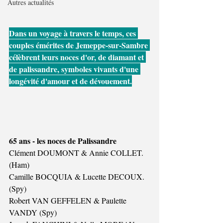
Autres actualités
Dans un voyage à travers le temps, ces 
couples émérites de Jemeppe-sur-Sambre 
célèbrent leurs noces d'or, de diamant et 
de palissandre, symboles vivants d'une 
longévité d'amour et de dévouement.
65 ans - les noces de Palissandre
Clément DOUMONT & Annie COLLET. 
(Ham)
Camille BOCQUIA & Lucette DECOUX. 
(Spy)
Robert VAN GEFFELEN & Paulette 
VANDY (Spy)