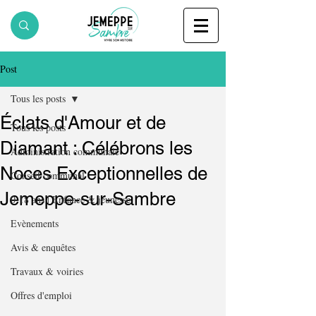
Post
Tous les posts
Éclats d'Amour et de
Tous les posts
Diamant : Célébrons les
Administration communale
Noces Exceptionnelles de
Conseil communal
Jemeppe-sur-Sambre
0-18 ans | Enfance & jeunesse
Evènements
Avis & enquêtes
Travaux & voiries
Offres d'emploi