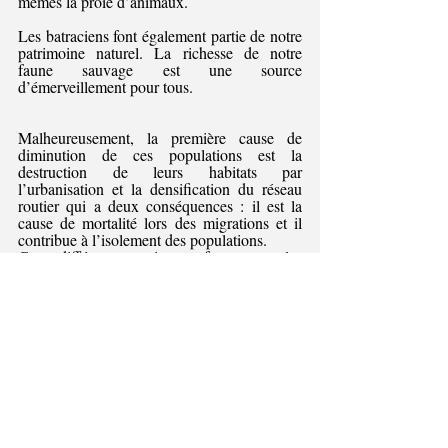
mêmes la proie d’animaux.
Les batraciens font également partie de notre 
patrimoine naturel. La richesse de notre 
faune sauvage est une source 
d’émerveillement pour tous.
Malheureusement, la première cause de 
diminution de ces populations est la 
destruction de leurs habitats par 
l’urbanisation et la densification du réseau 
routier qui a deux conséquences : il est la 
cause de mortalité lors des migrations et il 
contribue à l’isolement des populations.
Ces différentes raisons font que les 
batraciens doivent être protégés et c’est 
pourquoi, un groupe de bénévoles s’est 
mobilisé durant près de trois mois (de fin 
février à avril) afin de venir en aide aux 
batraciens qui migraient à la Rue du 
Longwez à Mornimont.
Cette équipe, composée de bénévoles de 
Natagora, de membres du Conseil 
Consultatif Communal du Bien-être animal 
et de citoyens bénévoles, se réunissait en 