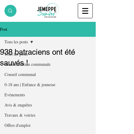
Post
Tous les posts
938 batraciens ont été
Tous les posts
sauvés !
Administration communale
Conseil communal
0-18 ans | Enfance & jeunesse
Evènements
Avis & enquêtes
Travaux & voiries
Offres d'emploi