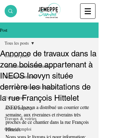
Post
Tous les posts
Annonce de travaux dans la
Tous les posts
zone boisée appartenant à
Administration communale
INEOS Inovyn située
Conseil communal
derrière les habitations de
0-18 ans | Enfance & jeunesse
la rue François Hittelet
Evènements
INEOS Inovyn a distribué un courrier cette 
Avis & enquêtes
semaine, aux riveraines et riverains très 
Travaux & voiries
proches de ce chantier dans la rue François 
Offres d'emploi
Hittelet.
Nous vous le livrons ici pour information: