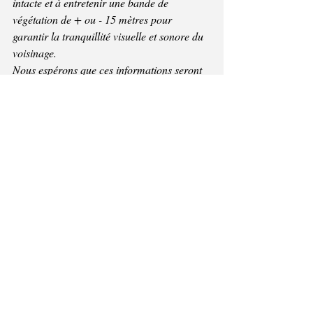
intacte et à entretenir une bande de 
végétation de + ou - 15 mètres pour 
garantir la tranquillité visuelle et sonore du 
voisinage.
Nous espérons que ces informations seront 
de nature à vous rassurer. Nous restons, 
bien sûr, à votre écoute pour toute question 
ou préoccupation. N’hésitez pas à nous 
contacter directement. Vous pouvez joindre 
notre service Communication par téléphone 
au 071/26.86.64 (Muriel Van Schoelandt, 
responsable communication), ou par mail à 
l’adresse suivante : 
muriel.vanschoelandt@ineos.com
.
Nous vous remercions pour votre 
compréhension et restons disponibles.
Bien à vous.
 "
© Commune de Jemeppe-sur-Sambre
Déclaration de confidentialité du site
|
Mentions Légales
|
Déclaration sur l'accessibilité
|
Politique d'utilisation des