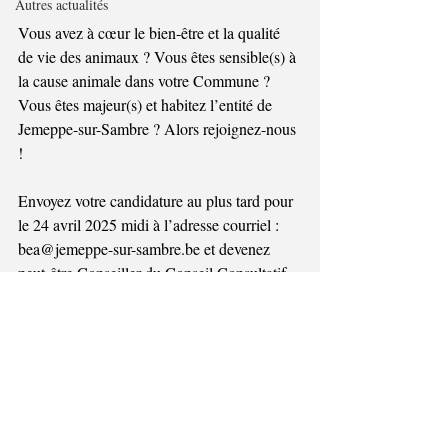
Autres actualités
Vous avez à cœur le bien-être et la qualité 
de vie des animaux ? Vous êtes sensible(s) à 
la cause animale dans votre Commune ? 
Vous êtes majeur(s) et habitez l’entité de 
Jemeppe-sur-Sambre ? Alors rejoignez-nous 
!
Envoyez votre candidature au plus tard pour 
le 24 avril 2025 midi à l’adresse courriel : 
bea@jemeppe-sur-sambre.be et devenez 
peut-être Conseiller du Conseil Consultatif 
Communal du Bien-Etre Animal 
(CCCBEA) !
Pour toute information complémentaire : 
071/75 00 10 (les lundis, jeudis et vendredis 
de 9h à 16h). L’élection du nouveau Conseil 
se fera en mai 2025.