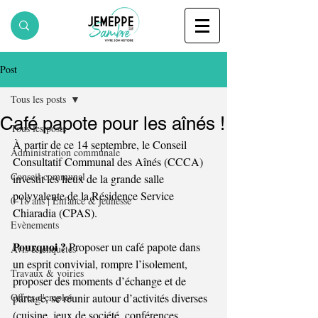
Post
Tous les posts
Café papote pour les aînés !
Tous les posts
À partir de ce 14 septembre, le Conseil 
Administration communale
Consultatif Communal des Aînés (CCCA) 
Conseil communal
investit les lieux de la grande salle 
polyvalente de la Résidence Service 
0-18 ans | Enfance & jeunesse
Chiaradia (CPAS). 
Evènements
Pourquoi ? 
Proposer un café papote dans 
Avis & enquêtes
un esprit convivial, rompre l’isolement, 
Travaux & voiries
proposer des moments d’échange et de 
Offres d'emploi
partage, se réunir autour d’activités diverses 
(cuisine, jeux de société, conférences, 