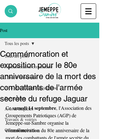
Post
Tous les posts
Commémoration et
Tous les posts
exposition pour le 80e
Administration communale
anniversaire de la mort des
Conseil communal
combattants de l'armée
0-18 ans | Enfance & jeunesse
secrète du refuge Jaguar
Evènements
samedi 14 septembre
Ce 
, l'Association des 
Avis & enquêtes
Groupements Patriotiques (AGP) de 
Travaux & voiries
Jemeppe-sur-Sambre organise la 
commémoration
Offres d'emploi
 du 80e anniversaire de la 
mort des combattants de l'armée secrète du 