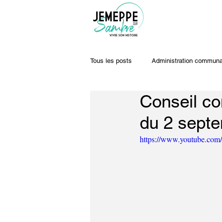
Tous les posts
Administration communa
Conseil co
Travaux & voiries
Offres d'emplo
du 2 sept
https://www.youtube.c