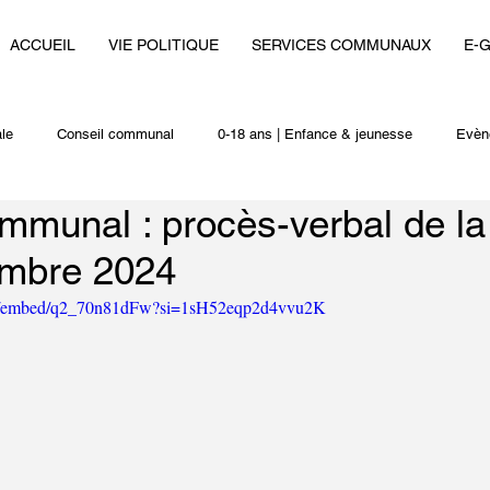
ACCUEIL
VIE POLITIQUE
SERVICES COMMUNAUX
E-
le
Conseil communal
0-18 ans | Enfance & jeunesse
Evèn
mmunal : procès-verbal de l
i
Autres actualités
embre 2024
om/embed/q2_70n81dFw?si=1sH52eqp2d4vvu2K