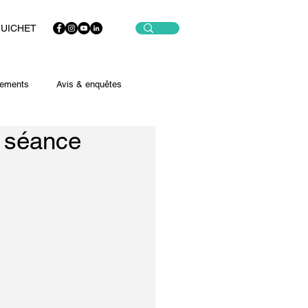
GUICHET
ements
Avis & enquêtes
a séance