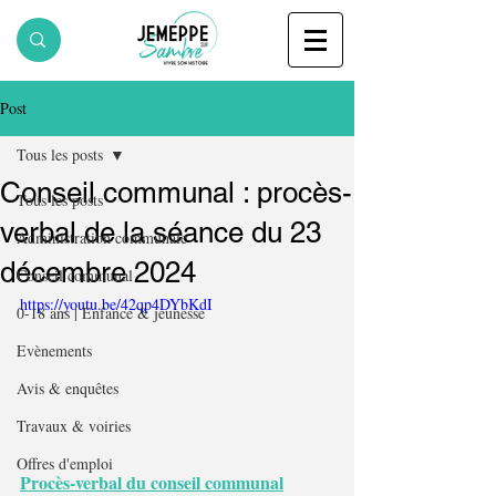
Post
Tous les posts
Conseil communal : procès-
Tous les posts
verbal de la séance du 23
Administration communale
décembre 2024
Conseil communal
https://youtu.be/42qp4DYbKdI
0-18 ans | Enfance & jeunesse
Evènements
Avis & enquêtes
Travaux & voiries
Offres d'emploi
Procès-verbal du conseil communal