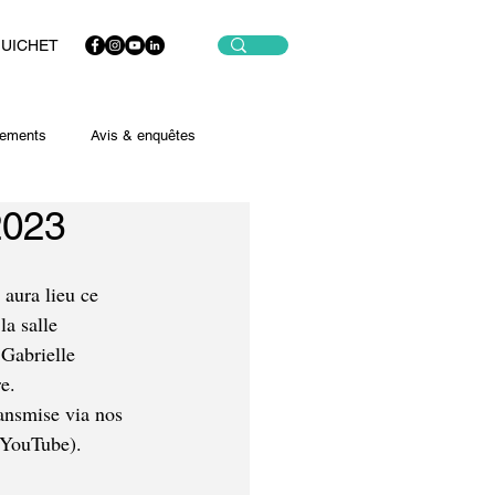
GUICHET
ements
Avis & enquêtes
2023
aura lieu ce 
la salle 
 Gabrielle 
e.
ansmise via nos 
 YouTube).