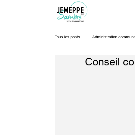
Tous les posts
Administration communa
Conseil co
Travaux & voiries
Offres d'emplo