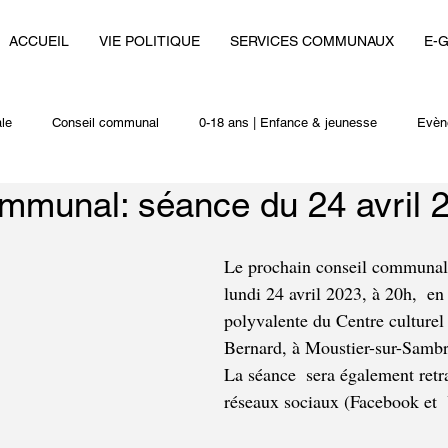
ACCUEIL
VIE POLITIQUE
SERVICES COMMUNAUX
E-
le
Conseil communal
0-18 ans | Enfance & jeunesse
Evèn
mmunal: séance du 24 avril 
i
Autres actualités
Le prochain conseil communal 
lundi 24 avril 2023, à 20h,  en 
polyvalente du Centre culturel
Bernard, à Moustier-sur-Sambr
La séance  sera également retr
réseaux sociaux (Facebook et 