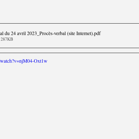
 du 24 avril 2023_Procès-verbal (site Internet)
.pdf
• 287KB
m/watch?v=njM04-Oxt1w