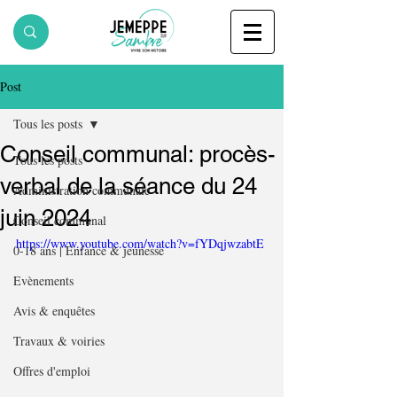
Post
Tous les posts
Conseil communal: procès-
Tous les posts
verbal de la séance du 24
Administration communale
juin 2024
Conseil communal
https://www.youtube.com/watch?v=fYDqjwzabtE
0-18 ans | Enfance & jeunesse
Evènements
Avis & enquêtes
Travaux & voiries
Offres d'emploi