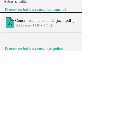
Autres actualités
Procès-verbal du conseil communal
Conseil communal du 24 juin 2024 - PV site internet
.pdf
Télécharger PDF • 475KB
Procès-verbal du conseil de police
Conseil de police du 24 juin 2024 - PV site Internet
.pdf
Télécharger PDF • 212KB
© Commune de Jemeppe-sur-Sambre
Déclaration de confidentialité du site
|
Mentions Légales
|
Déclaration sur l'accessibilité
|
Politique d'utilisation des
cookies
|
Protection des données à caractère personnel
commune@jemeppe-sur-sambre.be
|
Place communale, 2
0 -
5190 Jemeppe-sur-Sambre
|
071/75.00.10