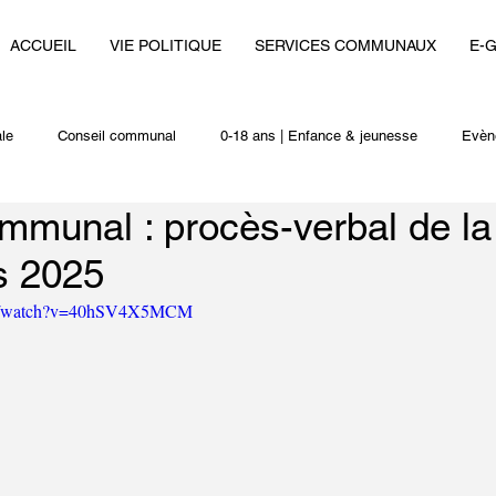
ACCUEIL
VIE POLITIQUE
SERVICES COMMUNAUX
E-
le
Conseil communal
0-18 ans | Enfance & jeunesse
Evèn
mmunal : procès-verbal de l
i
Autres actualités
s 2025
com/watch?v=40hSV4X5MCM