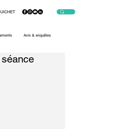
GUICHET
ements
Avis & enquêtes
a séance