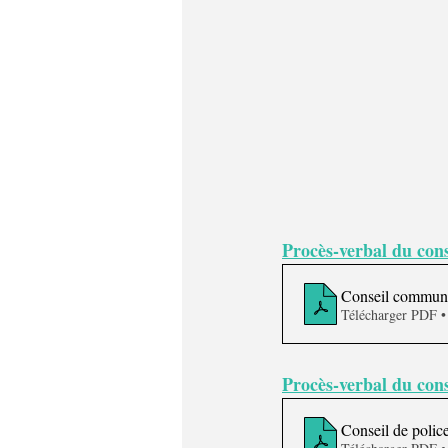
Procès-verbal du con
Conseil communal
Télécharger PDF 
Procès-verbal du cons
Conseil de polic