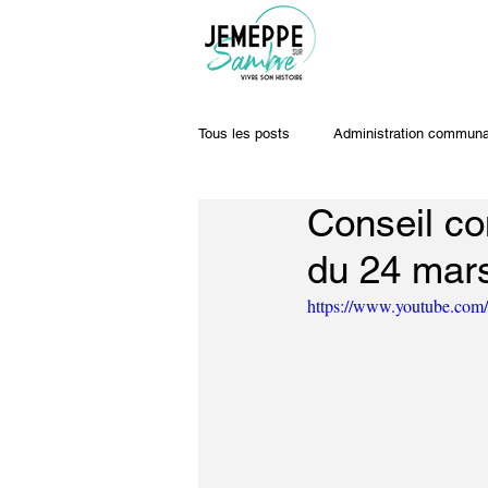
Tous les posts
Administration communa
Conseil co
Travaux & voiries
Offres d'emplo
du 24 mar
https://www.youtube.