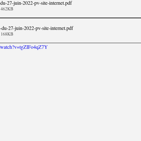
du-27-juin-2022-pv-site-internet
.pdf
• 462KB
-du-27-juin-2022-pv-site-internet
.pdf
• 168KB
m/watch?v=tgZIFo4qZ7Y