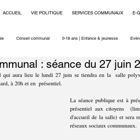
ACCUEIL
VIE POLITIQUE
SERVICES COMMUNAUX
E-
le
Conseil communal
0-18 ans | Enfance & jeunesse
Evèn
mmunal : séance du 27 juin 
i
Autres actualités
ui aura lieu le lundi 27 juin se tiendra en la  salle polyv
ard, à 20h et en  présentiel.
La séance publique est à prése
présentiel aux citoyens  (limi
d'accueil de la salle) et sera re
réseaux sociaux communaux. 