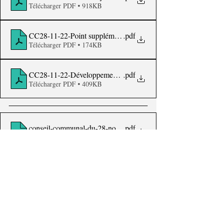
Télécharger PDF • 918KB
CC28-11-22-Point supplémentaire déposé par Michel Gobert 
.pdf
Télécharger PDF • 174KB
CC28-11-22-Développement du point supplémentaire
.pdf
Télécharger PDF • 409KB
conseil-communal-du-28-novembre-2022_pv-site-internet
.pdf
Télécharger PDF • 423KB
conseil-de-police-du-28-novembre-2022_pv-site-internet
.pdf
Télécharger PDF • 213KB
https://www.youtube.com/watch?v=kHaVyGzGJ0s