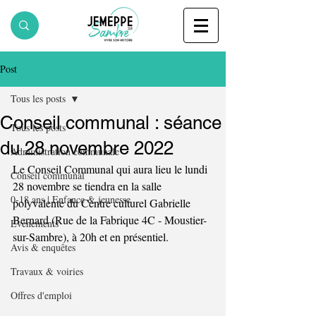
Post
Tous les posts
Conseil communal : séance
Tous les posts
du 28 novembre 2022
Administration communale
Le Conseil Communal qui aura lieu le lundi 
Conseil communal
28 novembre se tiendra en la salle 
0-18 ans | Enfance & jeunesse
polyvalente du Centre culturel Gabrielle 
Bernard (Rue de la Fabrique 4C - Moustier-
Evènements
sur-Sambre), à 20h et en présentiel.
Avis & enquêtes
Travaux & voiries
Offres d'emploi