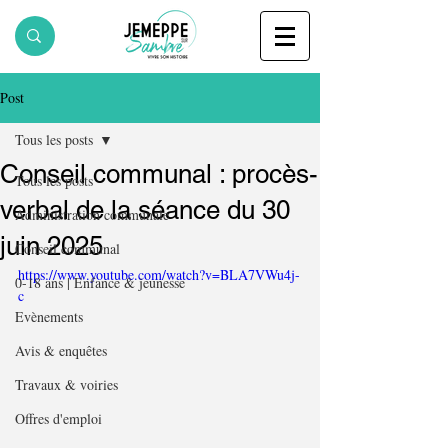
Post
Tous les posts
Conseil communal : procès-
Tous les posts
verbal de la séance du 30
Administration communale
juin 2025
Conseil communal
https://www.youtube.com/watch?v=BLA7VWu4j-
0-18 ans | Enfance & jeunesse
c
Evènements
Avis & enquêtes
Travaux & voiries
Offres d'emploi