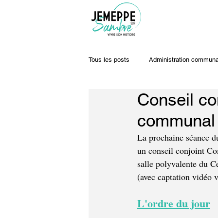
Tous les posts
Administration communa
Conseil c
Travaux & voiries
Offres d'emplo
communal 
La prochaine séance d
un conseil conjoint C
salle polyvalente du C
(avec captation vidéo 
L'ordre du jour