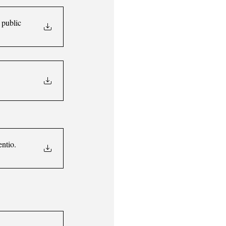
 public
entio
.