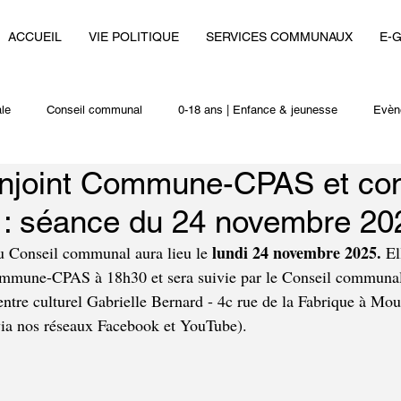
ACCUEIL
VIE POLITIQUE
SERVICES COMMUNAUX
E-
le
Conseil communal
0-18 ans | Enfance & jeunesse
Evèn
onjoint Commune-CPAS et con
i
Autres actualités
: séance du 24 novembre 20
lundi 24 novembre 2025.
u Conseil communal aura lieu le 
 El
ommune-CPAS à 18h30 et sera suivie par le Conseil communal
entre culturel Gabrielle Bernard - 4c rue de la Fabrique à Mou
via nos réseaux Facebook et YouTube).