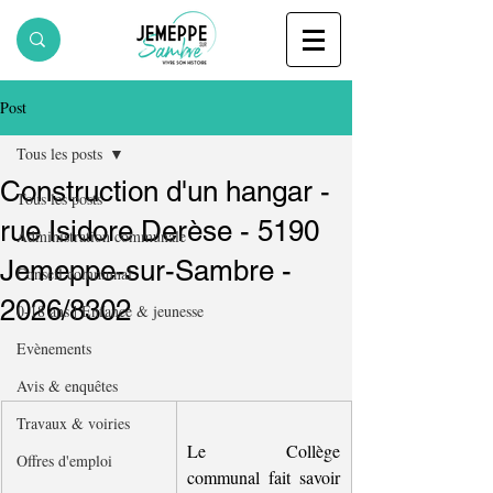
Post
Tous les posts
Construction d'un hangar -
Tous les posts
rue Isidore Derèse - 5190
Administration communale
Jemeppe-sur-Sambre -
Conseil communal
2026/8302
0-18 ans | Enfance & jeunesse
Evènements
Avis & enquêtes
Travaux & voiries
Le Collège 
Offres d'emploi
communal fait savoir 