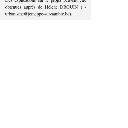
obtenues auprès de Hélène DROUIN ( - 
urbanisme@jemeppe-sur-sambre.be
).
Les réclamations et observations 
écrites sont à envoyer du 20 janvier 
2026 au 3 février 2026 
au 
Collège
communal, avec la mention « AP 
2026/8302 PUPPIN Réclamations » :
●         par courrier ordinaire à l’adresse 
Jemeppe-sur-
suivante : Commune de 
Sambre
 - Service Urbanisme - Place 
Communale 20 à 5190 Jemeppe-sur-Sambre
●         par courrier électronique à l’adresse 
suivante : 
urbanisme@jemeppe-sur-
sambre.be