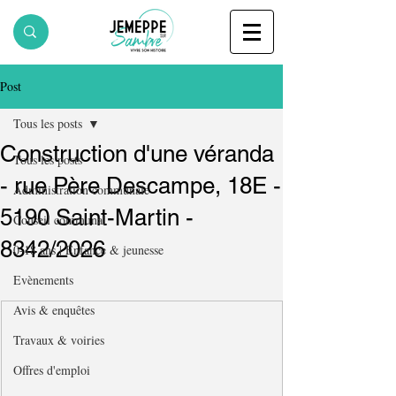
Post
Tous les posts
Construction d'une véranda
Tous les posts
- rue Père Descampe, 18E -
Administration communale
5190 Saint-Martin -
Conseil communal
8342/2026
0-18 ans | Enfance & jeunesse
Evènements
Avis & enquêtes
Travaux & voiries
Offres d'emploi