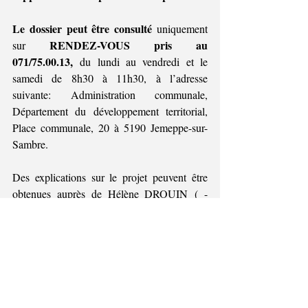
Le dossier peut être consulté 
uniquement 
RENDEZ-VOUS pris au 
sur 
071/75.00.13,
 du lundi au vendredi et le 
samedi de 8h30 à 11h30, à l’adresse 
suivante: Administration communale, 
Département du développement territorial, 
Place communale, 20 à 5190 Jemeppe-sur-
Sambre.
Des explications sur le projet peuvent être 
obtenues auprès de Hélène DROUIN ( - 
urbanisme@jemeppe-sur-sambre.be
).
Les réclamations et observations 
écrites sont à envoyer du 1er juillet 
2026 au 15 juillet 2026 
au 
Collège
communal, avec la mention « AP 