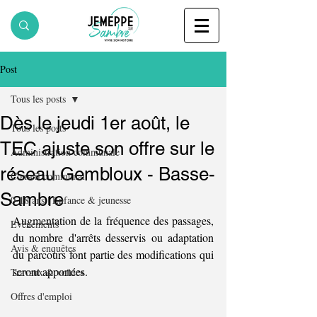
Post
Tous les posts
Dès le jeudi 1er août, le
Tous les posts
TEC ajuste son offre sur le
Administration communale
réseau Gembloux - Basse-
Conseil communal
Sambre
0-18 ans | Enfance & jeunesse
Augmentation de la fréquence des passages, 
Evènements
du nombre d'arrêts desservis ou adaptation 
Avis & enquêtes
du parcours font partie des modifications qui 
seront apportées.
Travaux & voiries
Offres d'emploi