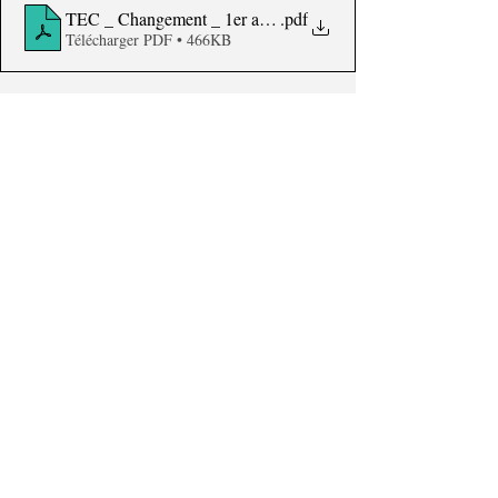
TEC _ Changement _ 1er août 2024
.pdf
Télécharger PDF • 466KB
© Commune de Jemeppe-sur-Sambre
Déclaration de confidentialité du site
|
Mentions Légales
|
Déclaration sur l'accessibilité
|
Politique d'utilisation des
cookies
|
Protection des données à caractère personnel
commune@jemeppe-sur-sambre.be
|
Place communale, 2
0 -