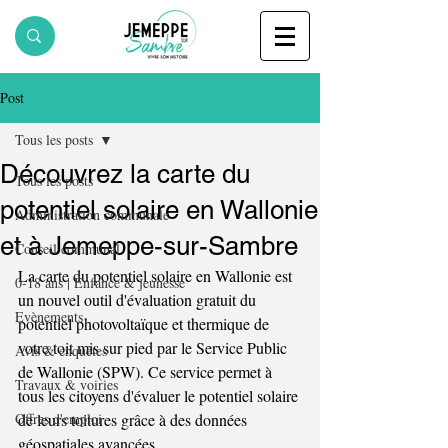
Post
Tous les posts
Découvrez la carte du
Tous les posts
potentiel solaire en Wallonie
Administration communale
et à Jemeppe-sur-Sambre
Conseil communal
La carte du potentiel solaire en Wallonie est 
0-18 ans | Enfance & jeunesse
un nouvel outil d'évaluation gratuit du 
Evènements
potentiel photovoltaïque et thermique de 
votre toit mis sur pied par le Service Public 
Avis & enquêtes
de Wallonie (SPW). Ce service permet à 
Travaux & voiries
tous les citoyens d'évaluer le potentiel solaire 
Offres d'emploi
de leurs toitures grâce à des données 
géospatiales avancées.