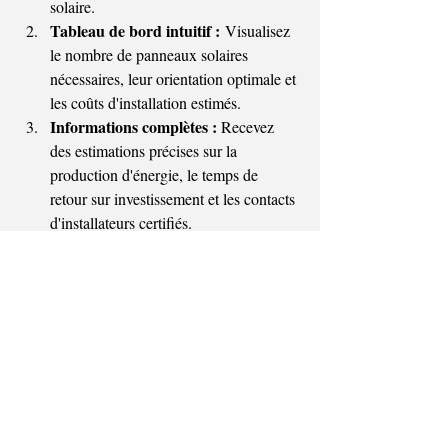
solaire.
Tableau de bord intuitif :
 Visualisez 
le nombre de panneaux solaires 
nécessaires, leur orientation optimale et 
les coûts d'installation estimés.
Informations complètes :
 Recevez 
des estimations précises sur la 
production d'énergie, le temps de 
retour sur investissement et les contacts 
d'installateurs certifiés.
Avantages pour les citoyens
Propriétaires et locataires :
 Estimez 
le potentiel solaire de votre habitation 
et optimisez votre consommation 
énergétique.
Un engagement pour la 
transition énergétique
Ce projet s'inscrit dans le Plan de Relance 
de la Wallonie et le Plan Air Climat Énergie, 