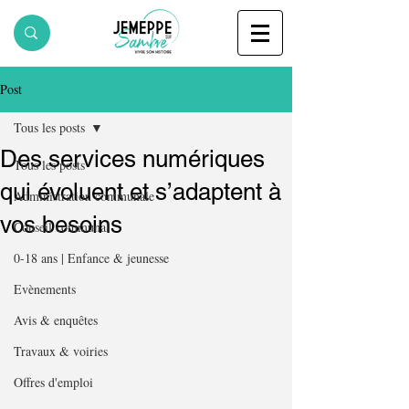
Post
Tous les posts
Des services numériques
Tous les posts
qui évoluent et s’adaptent à
Administration communale
vos besoins
Conseil communal
0-18 ans | Enfance & jeunesse
Evènements
Avis & enquêtes
Travaux & voiries
Offres d'emploi