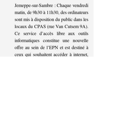
Jemeppe-sur-Sambre : Chaque vendredi 
matin, de 9h30 à 11h30, des ordinateurs 
sont mis à disposition du public dans les 
locaux du CPAS (rue Van Cutsem 9A). 
Ce service d’accès libre aux outils 
informatiques constitue une nouvelle 
offre au sein de l’EPN et est destiné à 
ceux qui souhaitent accéder à internet, 
consulter des e-mails, ou utiliser des 
outils bureautiques en autonomie. Un 
accompagnement léger sera possible sur 
place.
Restez informés ! Pour ne rien manquer 
des prochaines formations et 
événements, suivez la page Facebook « 
CPAS de Jemeppe-sur-Sambre
 », où 
toutes les informations sont 
régulièrement mises à jour.