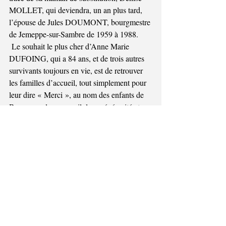
MOLLET, qui deviendra, un an plus tard, 
l’épouse de Jules DOUMONT, bourgmestre 
de Jemeppe-sur-Sambre de 1959 à 1988.
 Le souhait le plus cher d’Anne Marie 
DUFOING, qui a 84 ans, et de trois autres 
survivants toujours en vie, est de retrouver 
les familles d’accueil, tout simplement pour 
leur dire « Merci », au nom des enfants de 
Bure, pour leur accueil, leur générosité et 
leur disponibilité.
Si vous avez entendu évoquer cet 
épisode de la Seconde Guerre 
mondiale, vous pouvez envoyer 
votre témoignage à l’adresse du 
Cercle de généalogie et d’histoire 
de la Basse-Sambre : 