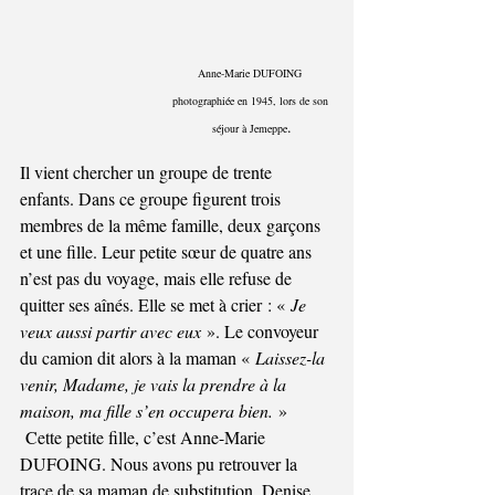
Anne-Marie DUFOING 
photographiée en 1945, lors de son 
.
séjour à Jemeppe
Il vient chercher un groupe de trente 
enfants. Dans ce groupe figurent trois 
membres de la même famille, deux garçons 
et une fille. Leur petite sœur de quatre ans 
n’est pas du voyage, mais elle refuse de 
quitter ses aînés. Elle se met à crier : « 
Je 
veux aussi partir avec eux
 ». Le convoyeur 
du camion dit alors à la maman « 
Laissez-la 
venir, Madame, je vais la prendre à la 
maison, ma fille s’en occupera bien.
 »
 Cette petite fille, c’est Anne-Marie 
DUFOING. Nous avons pu retrouver la 
trace de sa maman de substitution, Denise 