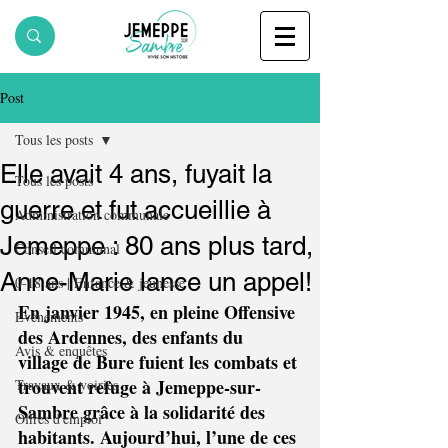
Post
Tous les posts
Elle avait 4 ans, fuyait la
Tous les posts
guerre et fut accueillie à
Administration communale
Jemeppe : 80 ans plus tard,
Conseil communal
Anne-Marie lance un appel!
0-18 ans | Enfance & jeunesse
En janvier 1945, en pleine Offensive 
Evènements
des Ardennes, des enfants du 
Avis & enquêtes
village de Bure fuient les combats et 
trouvent refuge à Jemeppe-sur-
Travaux & voiries
Sambre grâce à la solidarité des 
Offres d'emploi
habitants. Aujourd’hui, l’une de ces 