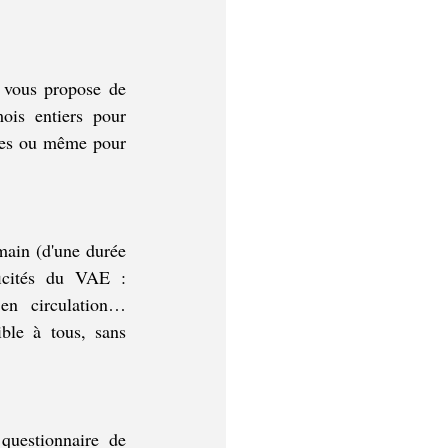
 vous propose de 
is entiers pour 
rses ou même pour 
main 
(d'une durée 
ficités du VAE : 
en circulation… 
ble à tous, sans 
uestionnaire de 