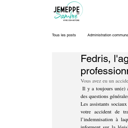
Tous les posts
Administration communa
Fedris, l'
Travaux & voiries
Offres d'emplo
profession
Vous avez eu un acciden
 Il y a toujours un(e) assistant(e) social(e) de Fedris dans votre région. Vous pouvez aussi lui poser 
des questions générales
Les assistants sociaux
votre accident de tra
l’indemnisation à laq
informent sur la légis