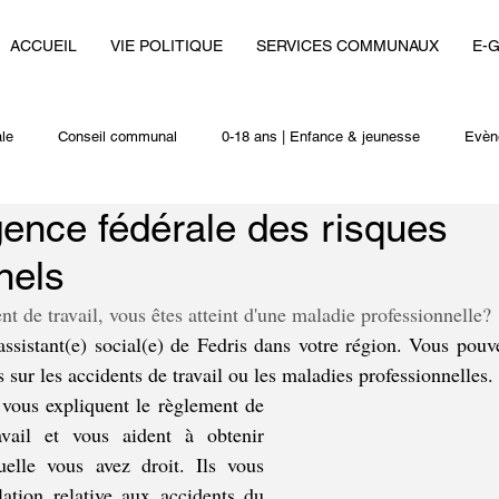
ACCUEIL
VIE POLITIQUE
SERVICES COMMUNAUX
E-
le
Conseil communal
0-18 ans | Enfance & jeunesse
Evèn
agence fédérale des risques
i
Autres actualités
nels
t de travail, vous êtes atteint d'une maladie professionnelle?
 sur les accidents de travail ou les maladies professionnelles.
 vous expliquent le règlement de 
vail et vous aident à obtenir 
uelle vous avez droit. Ils vous 
lation relative aux accidents du 