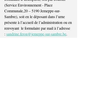
(Service Environnement - Place 
Communale,20 – 5190 Jemeppe-sur-
Sambre), soit en le déposant dans l’urne 
présente à l’accueil de l’administration ou en 
renvoyant  le formulaire par mail à l’adresse 
: 
sandrine.feron@jemeppe-sur-sambre.be
. 
Pour toutes informations complémentaires, 
n’hésitez pas à prendre contact avec le 
service Environnement au 071/75.00.13 (2).