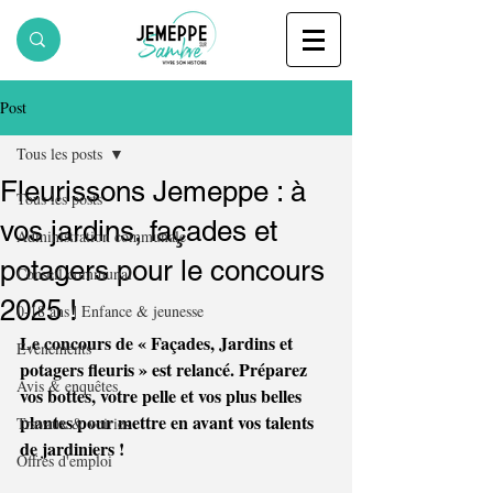
Post
Tous les posts
Fleurissons Jemeppe : à
Tous les posts
vos jardins, façades et
Administration communale
potagers pour le concours
Conseil communal
2025 !
0-18 ans | Enfance & jeunesse
Le concours de « Façades, Jardins et 
Evènements
potagers fleuris » est relancé. Préparez 
Avis & enquêtes
vos bottes, votre pelle et vos plus belles 
plantes pour mettre en avant vos talents 
Travaux & voiries
de jardiniers !
Offres d'emploi