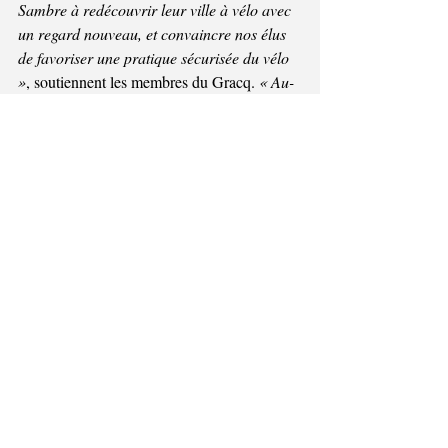
Sambre à redécouvrir leur ville à vélo avec 
un regard nouveau, et convaincre nos élus 
de favoriser une pratique sécurisée du vélo 
»
, soutiennent les membres du Gracq. 
« Au-
delà de la promotion du vélo comme moyen 
de transport, nous défendons une vision 
sociétale plus large : en privilégiant le vélo, 
nous aspirons à une société plus équitable, 
respectueuse de l'environnement et de ses 
résidents, plaçant les intérêts collectifs au 
cœur des préoccupations. »
Vous souhaitez en savoir plus ou nous 
rejoindre ? Contactez-nous à l'adresse 
valdesambre@gracq.be.
Site : 
https://www.gracq.org/val-de-sambre
© Commune de Jemeppe-sur-Sambre
Déclaration de confidentialité du site
|
Mentions Légales
|
Déclaration sur l'accessibilité
|
Politique d'utilisation des
cookies
|
Protection des données à caractère personnel