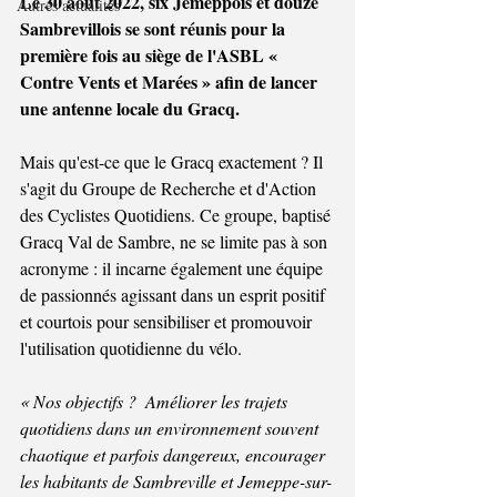
Le 30 août 2022, six Jemeppois et douze 
Autres actualités
Sambrevillois se sont réunis pour la 
première fois au siège de l'ASBL « 
Contre Vents et Marées » afin de lancer 
une antenne locale du Gracq.
Mais qu'est-ce que le Gracq exactement ? Il 
s'agit du Groupe de Recherche et d'Action 
des Cyclistes Quotidiens. Ce groupe, baptisé 
Gracq Val de Sambre, ne se limite pas à son 
acronyme : il incarne également une équipe 
de passionnés agissant dans un esprit positif 
et courtois pour sensibiliser et promouvoir 
l'utilisation quotidienne du vélo.
« Nos objectifs ?  Améliorer les trajets 
quotidiens dans un environnement souvent 
chaotique et parfois dangereux, encourager 
les habitants de Sambreville et Jemeppe-sur-