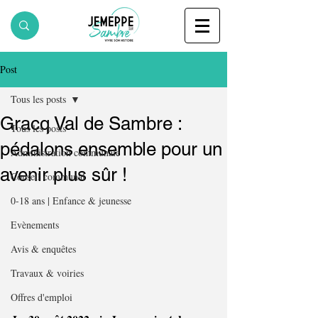
Post
Tous les posts
Gracq Val de Sambre :
Tous les posts
pédalons ensemble pour un
Administration communale
avenir plus sûr !
Conseil communal
0-18 ans | Enfance & jeunesse
Evènements
Avis & enquêtes
Travaux & voiries
Offres d'emploi