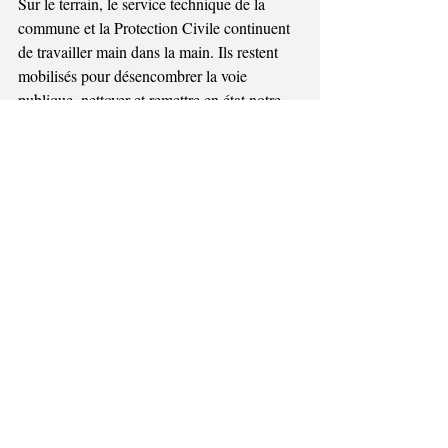
Sur le terrain, le service technique de la 
commune et la Protection Civile continuent 
de travailler main dans la main. Ils restent 
mobilisés pour désencombrer la voie 
publique, nettoyer et remettre en état notre 
commune.
🚒 Assistance des pompiers 
(Dégâts matériels)
Le numéro 1722 (et le guichet en ligne 
www.1722.be
) restent accessibles pour 
signaler les dégâts matériels nécessitant 
l'intervention des pompiers (comme le 
pompage de caves).
💡 
Bon à savoir : 
Les pompiers 
interviennent pour pomper l'eau, mais ils ne 
peuvent pas pomper la boue. De plus, ils ne 
pompent que jusqu'à un niveau de 20 cm. 
Les 20 derniers centimètres doivent être 