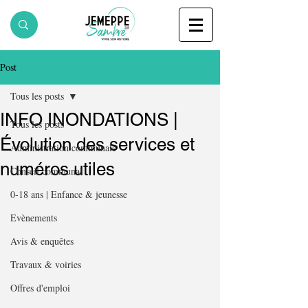
Post
Tous les posts
INFO INONDATIONS |
Tous les posts
Évolution des services et
Administration communale
numéros utiles
Conseil communal
0-18 ans | Enfance & jeunesse
Evènements
Avis & enquêtes
Travaux & voiries
Offres d'emploi