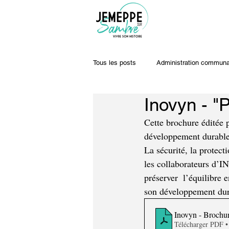
Tous les posts
Administration communa
Inovyn - "
Travaux & voiries
Offres d'emplo
Cette brochure éditée p
développement durable
La sécurité, la protect
les collaborateurs d’I
préserver  l’équilibre 
son développement dura
Inovyn - Brochu
Télécharger PDF 