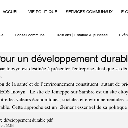
ACCUEIL
VIE POLITIQUE
SERVICES COMMUNAUX
E-
le
Conseil communal
0-18 ans | Enfance & jeunesse
Evèn
Pour un développement durabl
i
Autres actualités
ar Inovyn est destinée à présenter l'entreprise ainsi que sa d
.
ion de la santé et de l’environnement constituent  autant de pri
NEOS Inovyn.  Le site de Jemeppe-sur-Sambre est un site citoy
entre les valeurs économiques, sociales et environnementales  
ble. Cette approche est un  élément essentiel de sa politique
re développement durable
.pdf
• 9.76MB