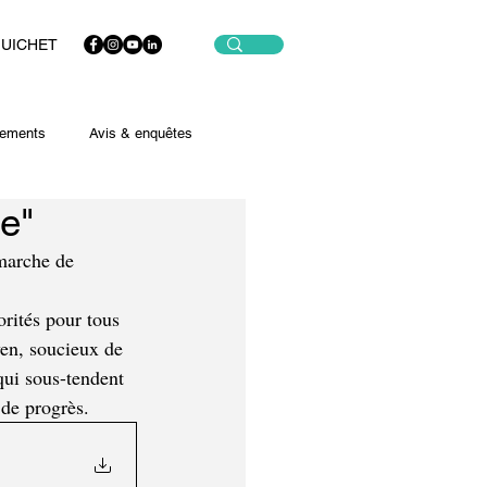
GUICHET
ements
Avis & enquêtes
e"
émarche de 
orités pour tous 
en, soucieux de 
qui sous-tendent 
 de progrès.