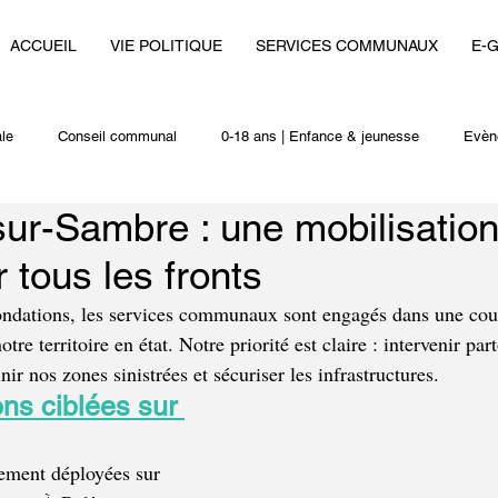
ACCUEIL
VIE POLITIQUE
SERVICES COMMUNAUX
E-
le
Conseil communal
0-18 ans | Enfance & jeunesse
Evèn
ur-Sambre : une mobilisatio
i
Autres actualités
 tous les fronts
ondations, les services communaux sont engagés dans une cour
re territoire en état. Notre priorité est claire : intervenir par
inir nos zones sinistrées et sécuriser les infrastructures.
ns ciblées sur 
ement déployées sur 