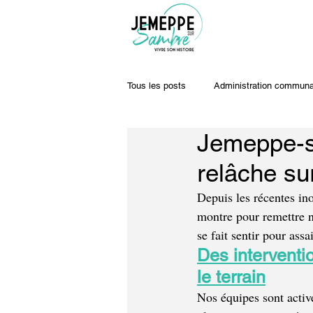
Tous les posts
Administration communa
Jemeppe-s
Travaux & voiries
Offres d'emplo
relâche sur
Depuis les récentes in
montre pour remettre not
se fait sentir pour assa
Des interventio
le terrain
Nos équipes sont activ