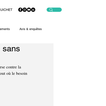
GUICHET
ements
Avis & enquêtes
n sans
se contre la 
tout où le besoin 