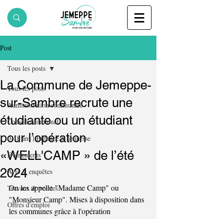
Post
Tous les posts
La Commune de Jemeppe-
Tous les posts
sur-Sambre recrute une
Administration communale
étudiante ou un étudiant
Conseil communal
pour l’opération
0-18 ans | Enfance & jeunesse
«WELL'CAMP » de l’été
Evènements
2024
Avis & enquêtes
On les appelle "Madame Camp" ou 
Travaux & voiries
"Monsieur Camp". Mises à disposition dans 
Offres d'emploi
les communes grâce à l'opération 