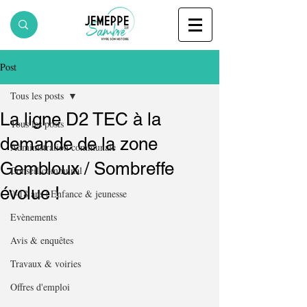
Post
Tous les posts
La ligne D2 TEC à la
Tous les posts
demande de la zone
Administration communale
Gembloux / Sombreffe
Conseil communal
évolue !
0-18 ans | Enfance & jeunesse
Evènements
Avis & enquêtes
Travaux & voiries
Offres d'emploi