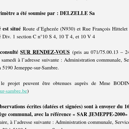
érimètre a été soumise par : DELZELLE Sa
 est situé
 Route d’Eghezée (N930) et Rue François Hittele
é Div. 1 section C n°10 S 4, 10 T 4, et 10 V 4
consulté 
SUR RENDEZ-VOUS
 (pris au 071/75.00.13 – 24
e samedi à l’adresse suivante : Administration communale, Se
à 5190 Jemeppe-sur-Sambre.
ur-sambre.be
)
bservations écrites (datées et signées) sont à envoyer du 16
lège communal, avec la référence « SAR JEMEPPE-2000» 
naire, à l’adresse suivante : Administration communale, Servi