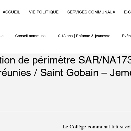
ACCUEIL
VIE POLITIQUE
SERVICES COMMUNAUX
E-
le
Conseil communal
0-18 ans | Enfance & jeunesse
Evèn
tion de périmètre SAR/NA173
i
Autres actualités
réunies / Saint Gobain – Je
Le Collège communal fait savoir