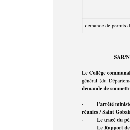
demande de permis d
SAR/NA
Le Collège communal 
demande de soumettr
l’arrêté minist
·        
réunies / Saint Goba
Le tracé du pé
·        
Le Rapport de
·        