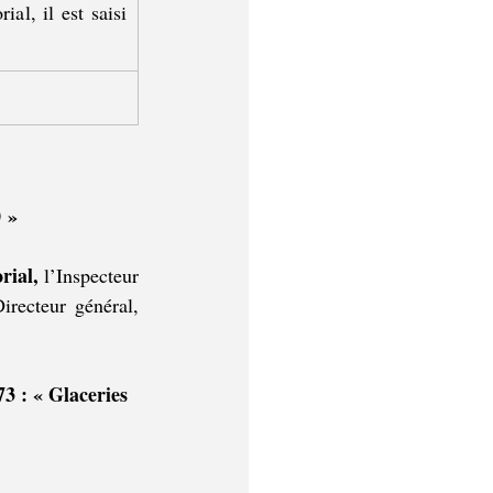
l, il est saisi 
 »
rial, 
l’Inspecteur 
général (du Département de l’Aménagement du Territoire – SPW), au nom du Directeur général, 
 : « Glaceries 