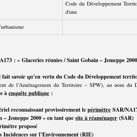
Code du Développement Territoria
d'une
'urbanisme
173 : « Glaceries réunies / Saint Gobain – Jemeppe 2000
fait savoir qu’en vertu du Code du Développement territo
e à 
enquête publique
 :
ériel reconnaissant provisoirement le 
périmètre
 SAR/NA173
in – Jemeppe 2000 » en tant que 
site à réaménager
 (SAR)
rimètre proposé
s Incidences sur l’Environnement (RIE)