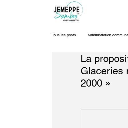
Tous les posts
Administration communa
La proposi
Travaux & voiries
Offres d'emplo
Glaceries 
2000 »