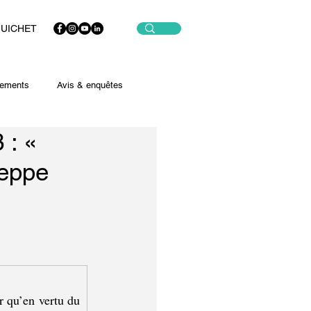
GUICHET
ements
Avis & enquêtes
 : «
meppe
 qu’en vertu du 