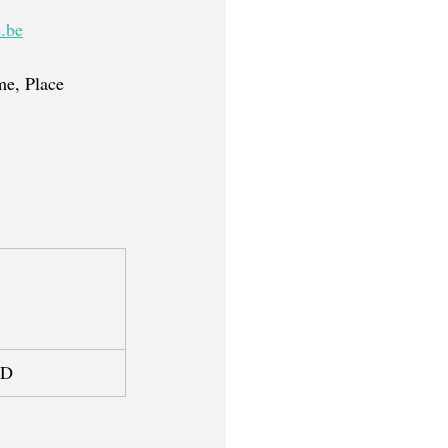
.be
me, Place 
RD