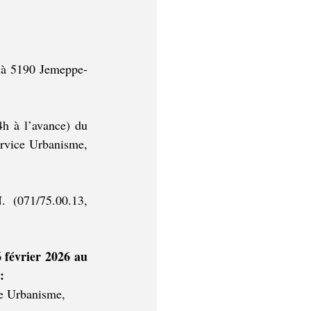
t à 5190 Jemeppe-
h à l’avance) du 
rvice Urbanisme, 
Des explications sur le projet peuvent être obtenues auprès de Mme BODIN. (071/75.00.13, 
 février 2026 au 
:
ce Urbanisme, 