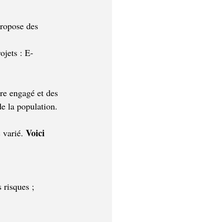
propose des 
jets : E-
re engagé et des 
de la population.
Voici 
 varié. 
 risques ;