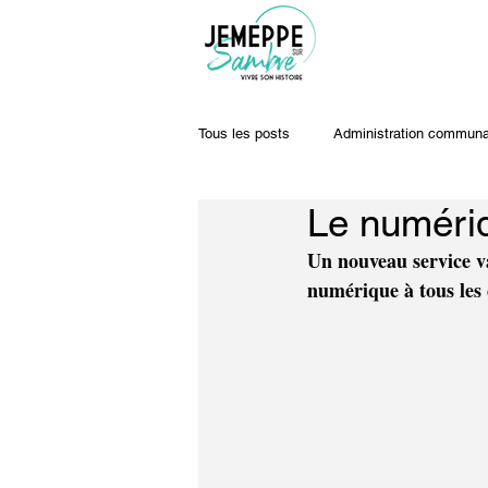
Tous les posts
Administration communa
Le numéri
Travaux & voiries
Offres d'emplo
Un nouveau service va
numérique à tous les 