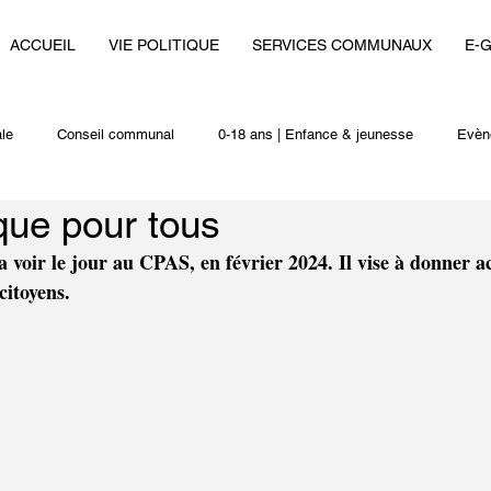
ACCUEIL
VIE POLITIQUE
SERVICES COMMUNAUX
E-
le
Conseil communal
0-18 ans | Enfance & jeunesse
Evèn
que pour tous
i
Autres actualités
 voir le jour au CPAS, en février 2024. Il vise à donner a
citoyens. 