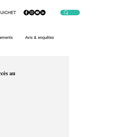
GUICHET
ements
Avis & enquêtes
ccès au 