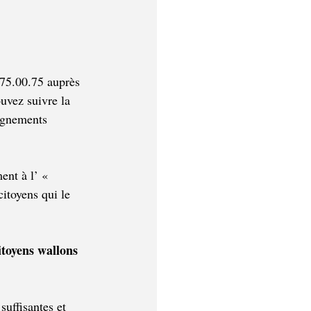
/75.00.75 auprès 
vez suivre la 
ignements 
ent à l’ « 
itoyens qui le 
toyens wallons 
uffisantes et 