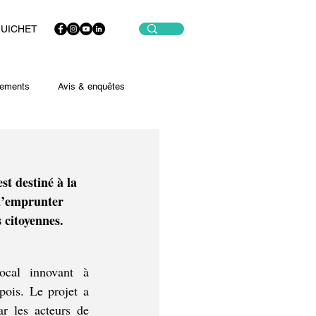
GUICHET
ements
Avis & enquêtes
t destiné à la 
l’emprunter 
 citoyennes. 
cal innovant à 
pois. Le projet a 
r les acteurs de 