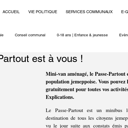
ACCUEIL
VIE POLITIQUE
SERVICES COMMUNAUX
E-
le
Conseil communal
0-18 ans | Enfance & jeunesse
Evèn
artout est à vous !
i
Autres actualités
Mini-van aménagé, le Passe-Partout es
population jemeppoise. Vous pouvez 
gratuitement pour toutes vos activités
Explications. 
Le Passe-Partout est un minibus lo
destination de tous les citoyens jemep
vu le jour suite aux constats émis pa