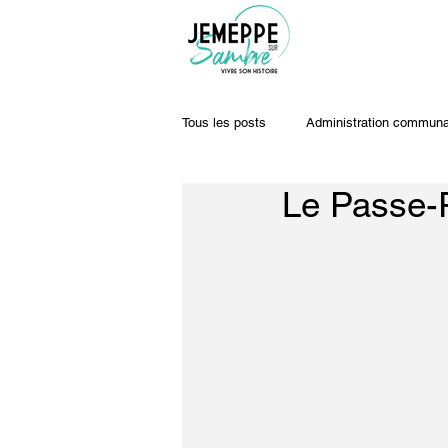
Tous les posts
Administration communa
Le Passe-P
Travaux & voiries
Offres d'emplo