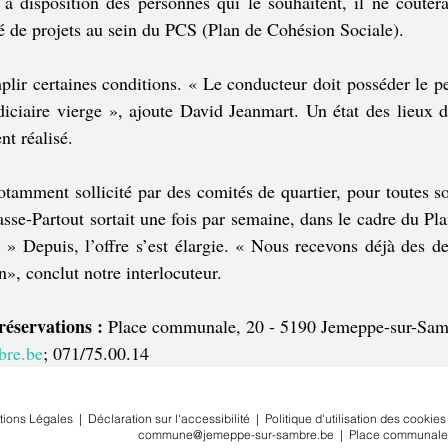
à disposition des personnes qui le souhaitent, il ne coûtera
 de projets au sein du PCS (Plan de Cohésion Sociale).
plir certaines conditions. « Le conducteur doit posséder le pe
udiciaire vierge », ajoute David Jeanmart. Un état des lieux d
t réalisé.
tamment sollicité par des comités de quartier, pour toutes sort
asse-Partout sortait une fois par semaine, dans le cadre du Pl
» Depuis, l’offre s’est élargie. « Nous recevons déjà des d
», conclut notre interlocuteur.
réservations :
 Place communale, 20 - 5190 Jemeppe-sur-Samb
bre.be
; 071/75.00.14
tions Légales
|
Déclaration sur l'accessibilité
|
Politique d'utilisation des cookies
commune@jemeppe-sur-sambre.be
|
Place communale