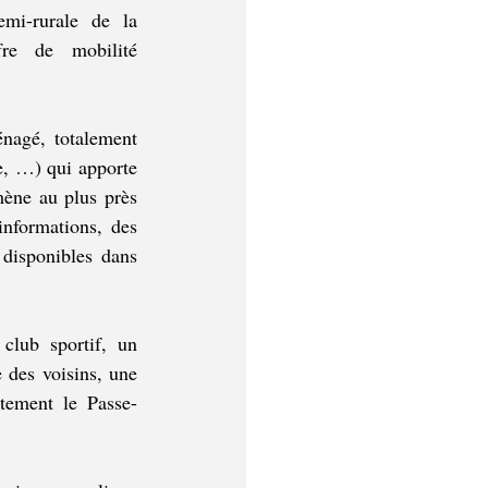
emi-rurale de la 
e de mobilité 
nagé, totalement 
e, …) qui apporte 
mène au plus près 
nformations, des 
disponibles dans 
lub sportif, un 
des voisins, une 
itement le Passe-