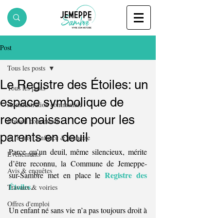
Post
Tous les posts
Le Registre des Étoiles: un
Tous les posts
espace symbolique de
Administration communale
reconnaissance pour les
Conseil communal
parents en deuil
0-18 ans | Enfance & jeunesse
Parce qu’un deuil, même silencieux, mérite 
Evènements
d’être reconnu, la Commune de Jemeppe-
Avis & enquêtes
Registre des 
sur-Sambre met en place le 
Étoiles
.
Travaux & voiries
Offres d'emploi
Un enfant né sans vie n’a pas toujours droit à 