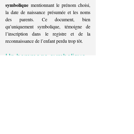
symbolique
 mentionnant le prénom choisi, 
la date de naissance présumée et les noms 
des parents. Ce document, bien 
qu’uniquement symbolique, témoigne de 
l’inscription dans le registre et de la 
reconnaissance de l’enfant perdu trop tôt.
Un hommage symbolique
Registre des Étoiles
Ce 
 permet aux parents 
d’inscrire leur enfant, quel que soit le stade 
de la grossesse, en témoignage de son 
existence et de leur attachement. Cette 
démarche, empreinte de dignité, marque le 
soutien des autorités communales envers les 
familles confrontées au deuil périnatal.
En Belgique, la législation actuelle ne 