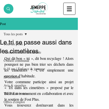
Post
Tous les posts
Le tri se passe aussi dans
Tous les posts
les cimetières
Administration communale
Qui dit bon « tri », dit bon recyclage ! Alors 
Conseil communal
pourquoi ne pas bien trier ses déchets dans 
0-18 ans | Enfance & jeunesse
les cimetières ? C’est simplement une 
question d’habitude.
Evènements
Votre commune participe ainsi au projet 
Avis & enquêtes
« Tri dans les cimetières » proposé par le 
BEP Environnement en collaboration et avec 
Travaux & voiries
le soutien de Fost Plus.
Offres d'emploi
Vous trouverez dorénavant dans les 