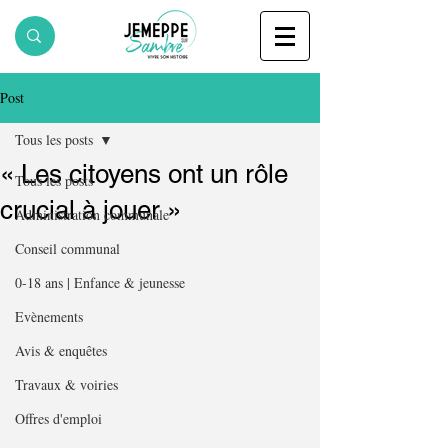
Post
Tous les posts
« Les citoyens ont un rôle
Tous les posts
crucial à jouer »
Administration communale
Conseil communal
0-18 ans | Enfance & jeunesse
Evènements
Avis & enquêtes
Travaux & voiries
Offres d'emploi