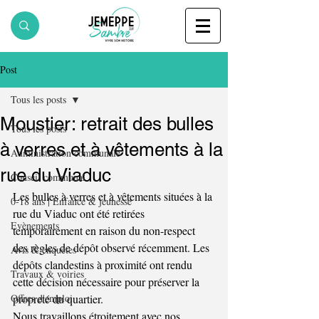
Post
Tous les posts
Moustier: retrait des bulles
Tous les posts
à verres et à vêtements à la
Administration communale
rue du Viaduc
Conseil communal
Les bulles à verres et à vêtements situées à la 
0-18 ans | Enfance & jeunesse
rue du Viaduc ont été retirées 
Evènements
temporairement en raison du non-respect 
des règles de dépôt observé récemment. Les 
Avis & enquêtes
dépôts clandestins à proximité ont rendu 
Travaux & voiries
cette décision nécessaire pour préserver la 
Offres d'emploi
propreté du quartier.
Nous travaillons étroitement avec nos 