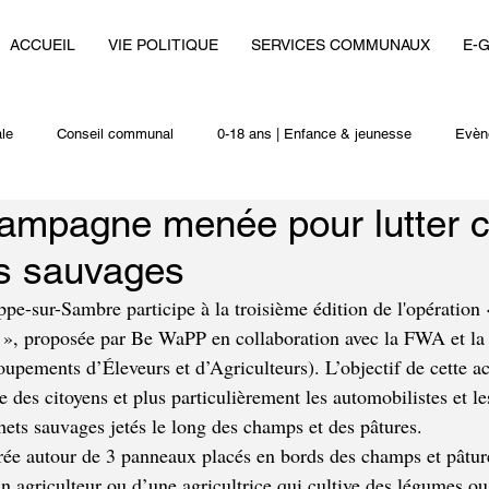
ACCUEIL
VIE POLITIQUE
SERVICES COMMUNAUX
E-
le
Conseil communal
0-18 ans | Enfance & jeunesse
Evèn
ampagne menée pour lutter c
i
Autres actualités
ts sauvages
-sur-Sambre participe à la troisième édition de l'opération
 », proposée par Be WaPP en collaboration avec la FWA et la
upements d’Éleveurs et d’Agriculteurs). L’objectif de cette ac
e des citoyens et plus particulièrement les automobilistes et l
ets sauvages jetés le long des champs et des pâtures.
rée autour de 3 panneaux placés en bords des champs et pâtur
n agriculteur ou d’une agricultrice qui cultive des légumes ou