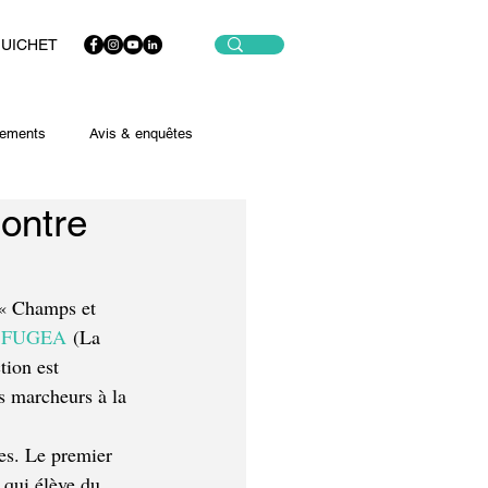
GUICHET
ements
Avis & enquêtes
ontre
 « Champs et 
 
FUGEA
 (La 
tion est 
es marcheurs à la 
es. Le premier 
 qui élève du 