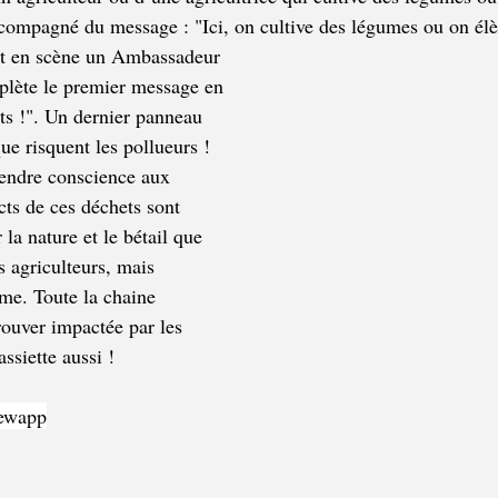
accompagné du message : "Ici, on cultive des légumes ou on élèv
t en scène un Ambassadeur 
plète le premier message en 
ts !". Un dernier panneau 
e risquent les pollueurs !
rendre conscience aux 
cts de ces déchets sont 
 la nature et le bétail que 
s agriculteurs, mais 
e. Toute la chaine 
rouver impactée par les 
ssiette aussi !
ewapp