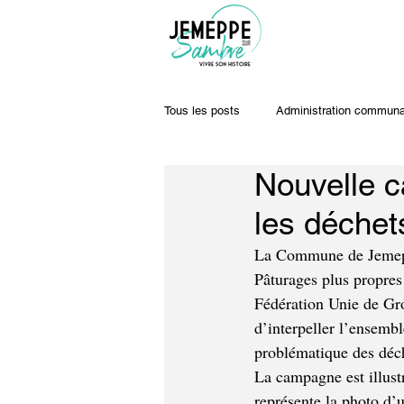
Tous les posts
Administration communa
Nouvelle c
Travaux & voiries
Offres d'emplo
les déche
La Commune de Jemeppe
Pâturages plus propres
Fédération Unie de Gro
d’interpeller l’ensembl
problématique des déch
La campagne est illust
représente la photo d’u