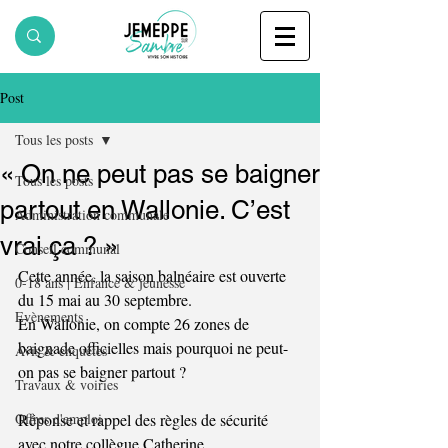
Post
Tous les posts
« On ne peut pas se baigner
Tous les posts
partout en Wallonie. C’est
Administration communale
vrai ça ? »
Conseil communal
Cette année, la saison balnéaire est ouverte 
0-18 ans | Enfance & jeunesse
du 15 mai au 30 septembre. 
Evènements
En Wallonie, on compte 26 zones de 
baignade officielles mais pourquoi ne peut-
Avis & enquêtes
on pas se baigner partout ? 
Travaux & voiries
Offres d'emploi
Réponse et rappel des règles de sécurité 
avec notre collègue Catherine. 