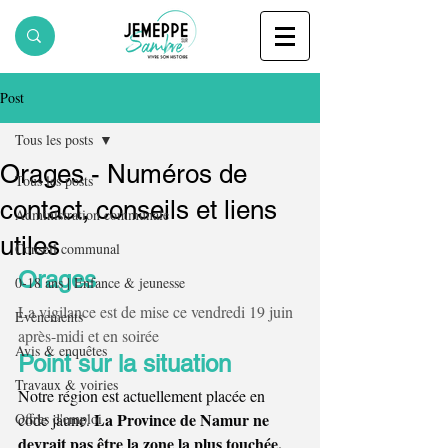
Post
Tous les posts
Orages - Numéros de
Tous les posts
contact, conseils et liens
Administration communale
utiles
Conseil communal
Orages
0-18 ans | Enfance & jeunesse
La vigilance est de mise ce vendredi 19 juin 
Evènements
après-midi et en soirée
Avis & enquêtes
Point sur la situation 
Travaux & voiries
Notre région est actuellement placée en 
 La Province de Namur ne 
Offres d'emploi
code jaune.
devrait pas être la zone la plus touchée,