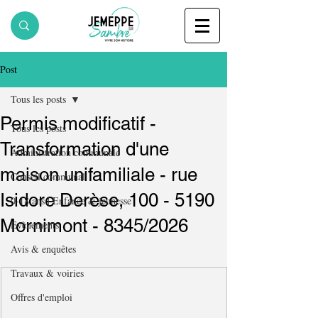
Post
Tous les posts
Permis modificatif -
Tous les posts
Transformation d'une
Administration communale
maison unifamiliale - rue
Conseil communal
Isidore Derèse, 100 - 5190
0-18 ans | Enfance & jeunesse
Mornimont - 8345/2026
Evènements
Avis & enquêtes
Travaux & voiries
Offres d'emploi