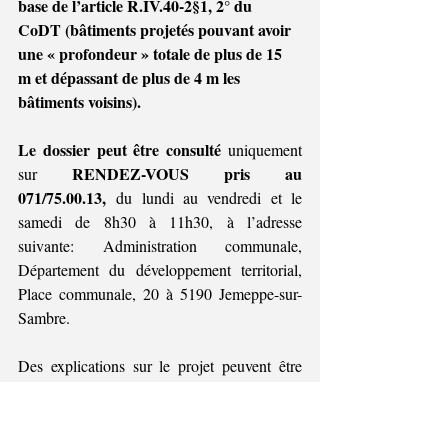
base de l’article R.IV.40-2§1, 2° du 
CoDT (bâtiments projetés pouvant avoir 
une « profondeur » totale de plus de 15 
m et dépassant de plus de 4 m les 
bâtiments voisins).
Le dossier peut être consulté 
uniquement 
RENDEZ-VOUS pris au 
sur 
071/75.00.13,
 du lundi au vendredi et le 
samedi de 8h30 à 11h30, à l’adresse 
suivante: Administration communale, 
Département du développement territorial, 
Place communale, 20 à 5190 Jemeppe-sur-
Sambre.
Des explications sur le projet peuvent être 
obtenues auprès de Hélène DROUIN ( - 
urbanisme@jemeppe-sur-sambre.be
).