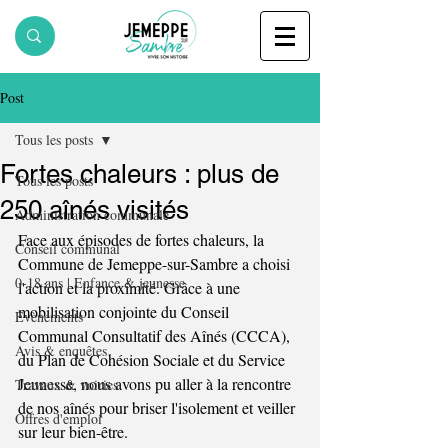
Post
Tous les posts
Fortes chaleurs : plus de
Tous les posts
250 aînés visités
Administration communale
Face aux épisodes de fortes chaleurs, la 
Conseil communal
Commune de Jemeppe-sur-Sambre a choisi 
0-18 ans | Enfance & jeunesse
l'action et la proximité. Grâce à une 
mobilisation conjointe du Conseil 
Evènements
Communal Consultatif des Aînés (CCCA), 
Avis & enquêtes
du Plan de Cohésion Sociale et du Service 
Jeunesse, nous avons pu aller à la rencontre 
Travaux & voiries
de nos aînés pour briser l'isolement et veiller 
Offres d'emploi
sur leur bien-être. 