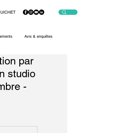
GUICHET
ements
Avis & enquêtes
tion par
n studio
mbre -