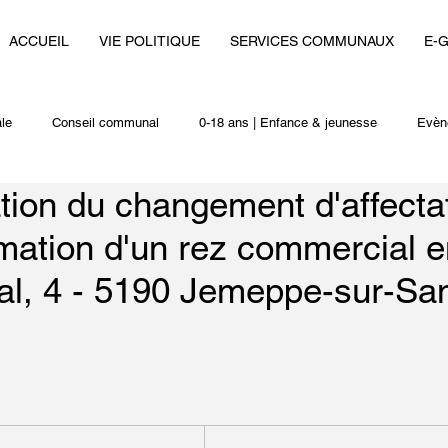
ACCUEIL
VIE POLITIQUE
SERVICES COMMUNAUX
E-
le
Conseil communal
0-18 ans | Enfance & jeunesse
Evèn
tion du changement d'affecta
i
Autres actualités
rmation d'un rez commercial e
al, 4 - 5190 Jemeppe-sur-Sa