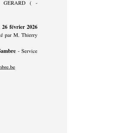
Des explications sur le projet peuvent être obtenues auprès de Alexandra GERARD ( - 
Les réclamations et observations écrites sont à envoyer du 12 février 2026 au 26 février 2026 
 par M. Thierry 
Sambre
 - Service 
mbre.be