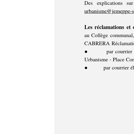
urbanisme@jemeppe-s
au Collège
communal,
CABRERA Réclamatio
●         par courrier
Urbanisme - Place Co
●         par courrier é