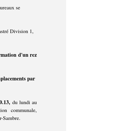
ureaux se 
astré Division 1, 
rmation d'un rez 
mplacements par 
.13,
 du lundi au 
ion communale, 
ur-Sambre.