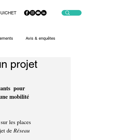
GUICHET
ements
Avis & enquêtes
n projet
ants  pour 
une mobilité 
sur les places 
et de 
Réseau 