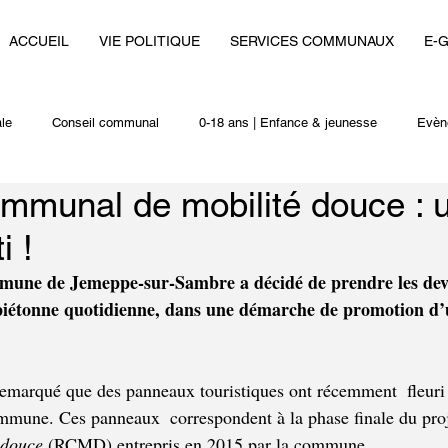
ACCUEIL
VIE POLITIQUE
SERVICES COMMUNAUX
E-
le
Conseil communal
0-18 ans | Enfance & jeunesse
Evèn
munal de mobilité douce : u
i
Autres actualités
i !
mune de Jemeppe-sur-Sambre a décidé de prendre les dev
é piétonne quotidienne, dans une démarche de promotion d’
remarqué que des panneaux touristiques ont récemment  fleuri 
ommune. Ces panneaux  correspondent à la phase finale du proj
 douce
 (RCMD) entrepris en 2015 par la commune.