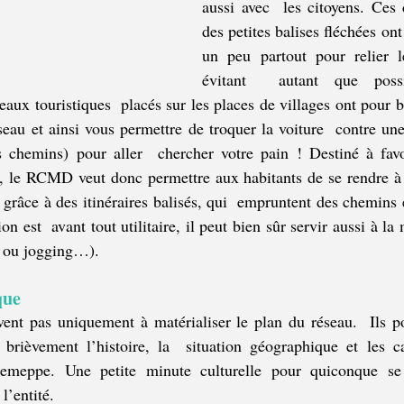
aussi avec  les citoyens. Ces 
des petites balises fléchées ont 
un peu partout pour relier l
évitant  autant que possi
ux touristiques  placés sur les places de villages ont pour bu
seau et ainsi vous permettre de troquer la voiture  contre une
s chemins) pour aller  chercher votre pain ! Destiné à favor
, le RCMD veut donc permettre aux habitants de se rendre à p
râce à des itinéraires balisés, qui  empruntent des chemins et
 est  avant tout utilitaire, il peut bien sûr servir aussi à la m
 ou jogging…).
que
ent pas uniquement à matérialiser le plan du réseau.  Ils po
brièvement l’histoire, la  situation géographique et les car
emeppe. Une petite minute culturelle pour quiconque se l
l’entité.