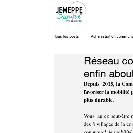
Tous les posts
Administration communa
Réseau com
Travaux & voiries
Offres d'emplo
enfin about
Depuis  2015, la Com
favoriser la mobilit
plus durable.
Vous  aurez peut-être 
des 8 villages de la c
communal de mobilité