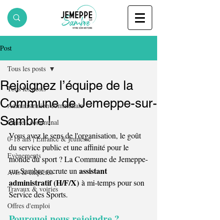
Post
Tous les posts
Rejoignez l’équipe de la
Tous les posts
Commune de Jemeppe-sur-
Administration communale
Sambre !
Conseil communal
Vous avez le sens de l'organisation, le goût 
0-18 ans | Enfance & jeunesse
du service public et une affinité pour le 
Evènements
monde du sport ? La Commune de Jemeppe-
assistant 
sur-Sambre recrute un 
Avis & enquêtes
administratif (H/F/X)
 à mi-temps pour son 
Travaux & voiries
Service des Sports. 
Offres d'emploi
Pourquoi nous rejoindre ?