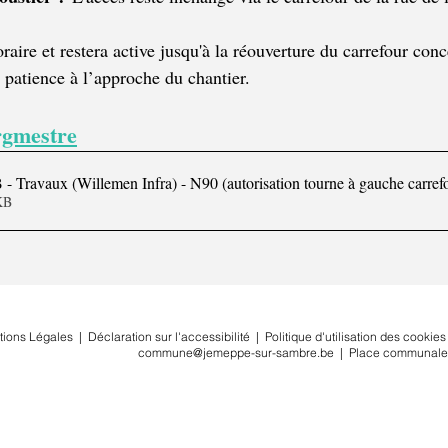
aire et restera active jusqu'à la réouverture du carrefour con
e patience à l’approche du chantier.
rgmestre
- Travaux (Willemen Infra) - N90 (autorisation tourne à gauche carref
845KB
tions Légales
|
Déclaration sur l'accessibilité
|
Politique d'utilisation des cookies
commune@jemeppe-sur-sambre.be
|
Place communale