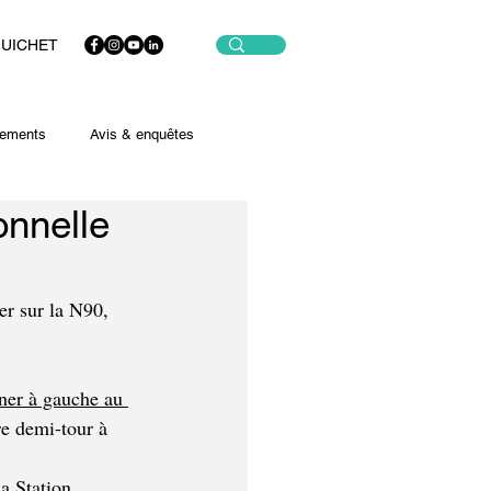
GUICHET
ements
Avis & enquêtes
onnelle
er sur la N90, 
ner à gauche au 
re demi-tour à 
la Station.