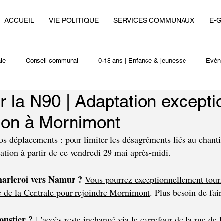
ACCUEIL
VIE POLITIQUE
SERVICES COMMUNAUX
E-
le
Conseil communal
0-18 ans | Enfance & jeunesse
Evèn
r la N90 | Adaptation excepti
i
Autres actualités
tion à Mornimont
s déplacements : pour limiter les désagréments liés au chanti
ation à partir de ce vendredi 29 mai après-midi.
harleroi vers Namur ? 
Vous pourrez exceptionnellement tour
ue de la Centrale pour rejoindre Mornimont
. Plus besoin de fai
oustier ?
 L'accès reste inchangé via le carrefour de la rue de 