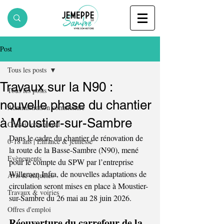
Post
Tous les posts
Travaux sur la N90 :
Tous les posts
nouvelle phase du chantier
Administration communale
à Moustier-sur-Sambre
Conseil communal
Dans le cadre du chantier de rénovation de 
0-18 ans | Enfance & jeunesse
la route de la Basse-Sambre (N90), mené 
Evènements
pour le compte du SPW par l’entreprise 
Willemen Infra, de nouvelles adaptations de 
Avis & enquêtes
circulation seront mises en place à Moustier-
Travaux & voiries
sur-Sambre du 26 mai au 28 juin 2026. 
Offres d'emploi
Réouverture du carrefour de la 