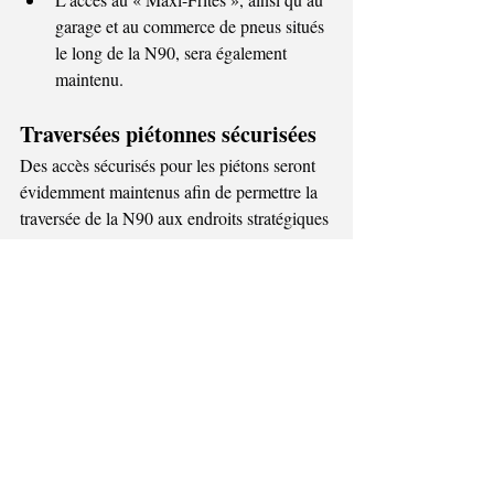
garage et au commerce de pneus situés 
le long de la N90, sera également 
maintenu. 
Traversées piétonnes sécurisées 
Des accès sécurisés pour les piétons seront 
évidemment maintenus afin de permettre la 
traversée de la N90 aux endroits stratégiques 
: 
Avenue des Roses ; 
Rue François Hittelet ; 
Rue du Bois ; 
Rue de la Station ; 
Rue de la Centrale. 
Les fermetures des carrefours de la rue du 
Bois et de la rue de la Centrale ne pourront 
intervenir qu’après la réouverture effective 