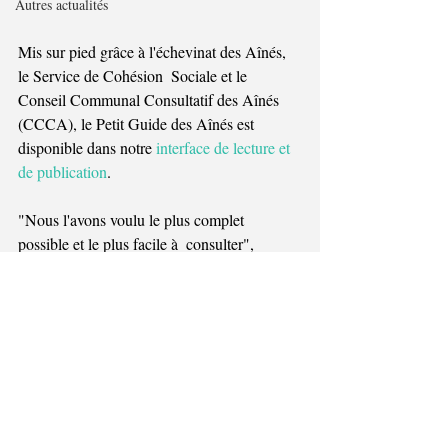
Autres actualités
Mis sur pied grâce à l'échevinat des Aînés, 
le Service de Cohésion  Sociale et le 
Conseil Communal Consultatif des Aînés 
(CCCA), le Petit Guide des Aînés est 
disponible dans notre 
interface de lecture et 
de publication
.
"Nous l'avons voulu le plus complet 
possible et le plus facile à  consulter", 
indique Pierre Collard Bovy, échevin des 
Aînés. "Vous y  trouverez des 
renseignements concernant votre santé au 
sens large du  terme, des renseignements 
concernant  votre détente, vos loisirs."
© Commune de Jemeppe-sur-Sambre