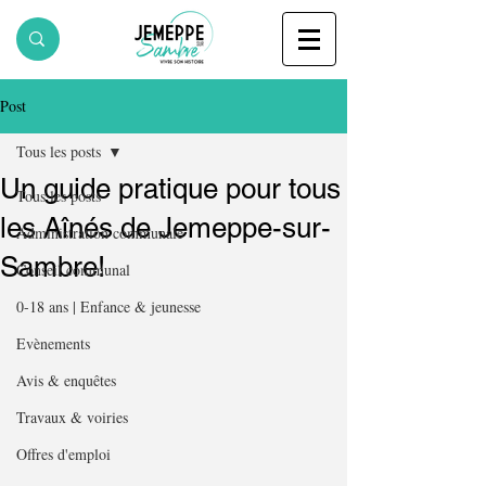
Post
Tous les posts
Un guide pratique pour tous
Tous les posts
les Aînés de Jemeppe-sur-
Administration communale
Sambre!
Conseil communal
0-18 ans | Enfance & jeunesse
Evènements
Avis & enquêtes
Travaux & voiries
Offres d'emploi