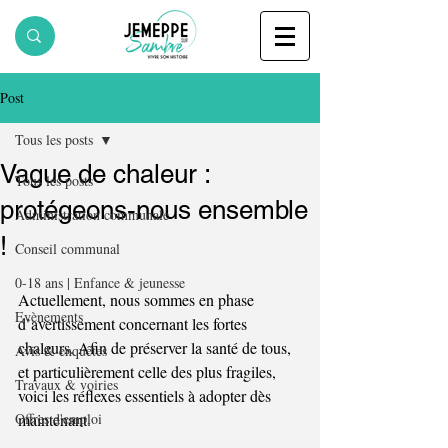
Post
Tous les posts
Vague de chaleur :
Tous les posts
protégeons-nous ensemble
Administration communale
!
Conseil communal
0-18 ans | Enfance & jeunesse
Actuellement, nous sommes en phase 
Evènements
d’avertissement concernant les fortes 
chaleurs. Afin de préserver la santé de tous, 
Avis & enquêtes
et particulièrement celle des plus fragiles, 
Travaux & voiries
voici les réflexes essentiels à adopter dès 
Offres d'emploi
maintenant. 