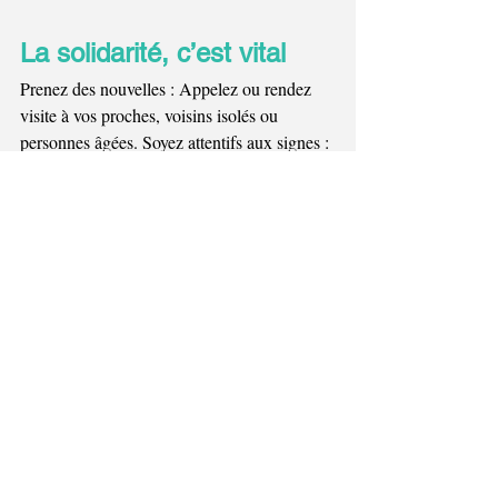
La solidarité, c’est vital
Prenez des nouvelles : Appelez ou rendez 
visite à vos proches, voisins isolés ou 
personnes âgées. Soyez attentifs aux signes : 
Apprenez à reconnaître un coup de chaleur 
(maux de tête, nausées, confusion, peau 
chaude et sèche).
Par ailleurs, nous vous rappelons que les 
services communaux sont actuellement sur 
le terrain afin d'apporter de l'eau aux 
personnes âgées isolées et vérifier que 
chacun dispose d'un confort minimum. En 
cas de besoin, les personnes seront orientées 
vers les services adéquats. 
https://www.jemeppe-sur-
sambre.be/post/canicule-restons-solidaires-et-
vigilants